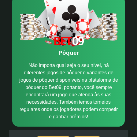
Pôquer
Não importa qual seja o seu nível, há
diferentes jogos de pôquer e variantes de
jogos de pôquer disponíveis na plataforma de
pôquer do Bet09, portanto, você sempre
encontrará um jogo que atenda às suas
necessidades. Também temos torneios
regulares onde os jogadores podem competir
e ganhar prêmios!