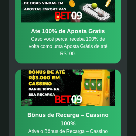
Ate 100% de Aposta Gratis
Caso você perca, receba 100% de
volta como uma Aposta Grátis de até
R$100.
Bônus de Recarga – Cassino
100%
Ative o Bônus de Recarga – Cassino