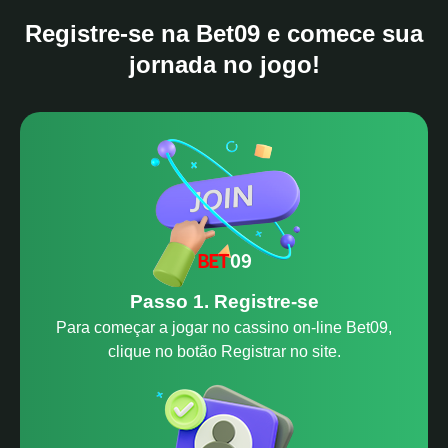
Registre-se na Bet09 e comece sua
jornada no jogo!
Passo 1. Registre-se
Para começar a jogar no cassino on-line Bet09,
clique no botão Registrar no site.