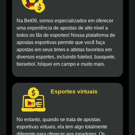
Na Bet09, somos especializados em oferecer
uma experiência de apostas de alto nível a
todos os fãs de esportes! Nossa plataforma de
apostas esportivas permite que você faça
apostas em seus times e atletas favoritos em
diversos esportes, incluindo futebol, basquete,
beisebol, hóquei em campo e muito mais.
Esportes virtuais
No entanto, quando se trata de apostas
esportivas virtuais, ela tem algo totalmente
diferente para oferecer aos jogadores. Os