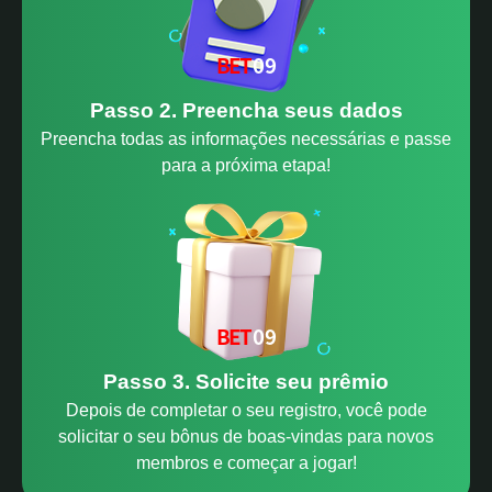
Passo 2. Preencha seus dados
Preencha todas as informações necessárias e passe
para a próxima etapa!
Passo 3. Solicite seu prêmio
Depois de completar o seu registro, você pode
solicitar o seu bônus de boas-vindas para novos
membros e começar a jogar!