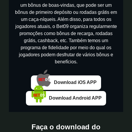
um bônus de boas-vindas, que pode ser um
bônus de primeiro depósito ou rodadas grátis em
um caça-níqueis. Além disso, para todos os
jogadores atuais, o Bet09 organiza regularmente
promoções como bônus de recarga, rodadas
grátis, cashback, etc. Também temos um
programa de fidelidade por meio do qual os
jogadores podem desfrutar de vários bônus e
benefícios.
Download iOS APP
Download Android APP
Faça o download do