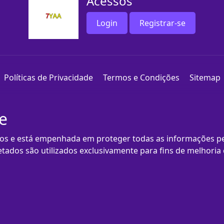
Acessos
Login
Registrar-se
Políticas de Privacidade
Termos e Condições
Sitemap
de
rios e está empenhada em proteger todas as informações p
tados são utilizados exclusivamente para fins de melhoria