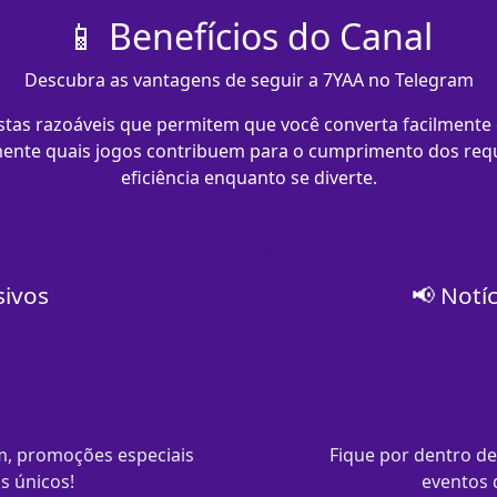
📱 Benefícios do Canal
Descubra as vantagens de seguir a 7YAA no Telegram
ostas razoáveis que permitem que você converta facilmente
ente quais jogos contribuem para o cumprimento dos requi
eficiência enquanto se diverte.
sivos
📢 Notí
m, promoções especiais
Fique por dentro d
s únicos!
eventos 