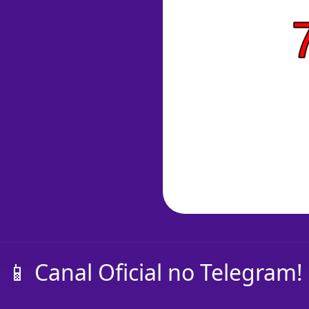
📱 Canal Oficial no Telegram!