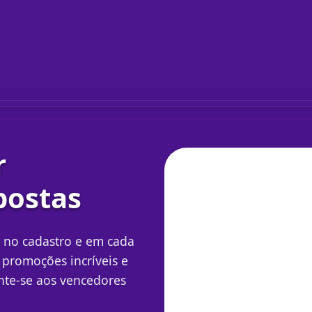
r
postas
 no cadastro e em cada
 promoções incríveis e
unte-se aos vencedores