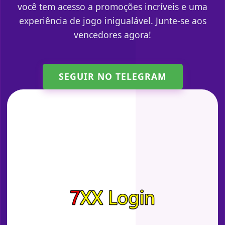
você tem acesso a promoções incríveis e uma
experiência de jogo inigualável. Junte-se aos
vencedores agora!
SEGUIR NO TELEGRAM