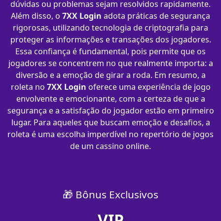
dúvidas ou problemas sejam resolvidos rapidamente.
Além disso, o
7XX Login
adota práticas de segurança
rigorosas, utilizando tecnologia de criptografia para
proteger as informações e transações dos jogadores.
Essa confiança é fundamental, pois permite que os
jogadores se concentrem no que realmente importa: a
diversão e a emoção de girar a roda. Em resumo, a
roleta no
7XX Login
oferece uma experiência de jogo
envolvente e emocionante, com a certeza de que a
segurança e a satisfação do jogador estão em primeiro
lugar. Para aqueles que buscam emoção e desafios, a
roleta é uma escolha imperdível no repertório de jogos
de um cassino online.
🎁 Bônus Exclusivos
VIP