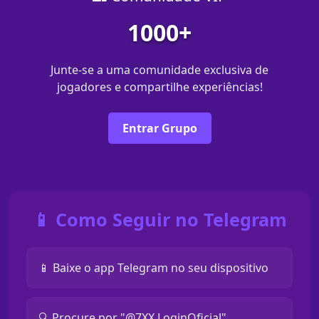
1000+
Junte-se a uma comunidade exclusiva de
jogadores e compartilhe experiências!
Entrar Grupo
📱 Como Seguir no Telegram
📱 Baixe o app Telegram no seu dispositivo
🔍 Procure por "@7XX LoginOficial"