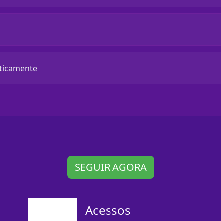
a
aticamente
SEGUIR AGORA
Acessos