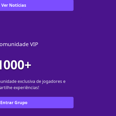
Ver Notícias
Comunidade VIP
1000+
unidade exclusiva de jogadores e
rtilhe experiências!
Entrar Grupo