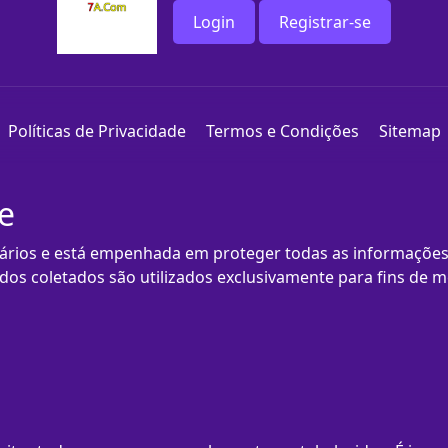
Login
Registrar-se
Políticas de Privacidade
Termos e Condições
Sitemap
de
uários e está empenhada em proteger todas as informações
os coletados são utilizados exclusivamente para fins de m