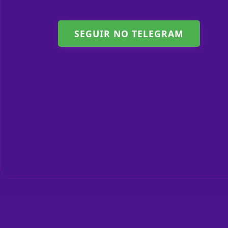
SEGUIR NO TELEGRAM