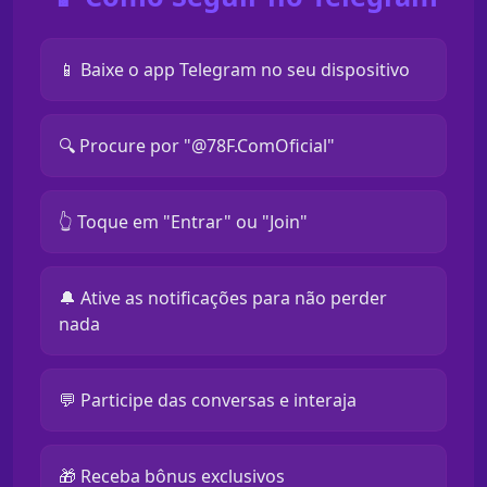
📱 Baixe o app Telegram no seu dispositivo
🔍 Procure por "@78F.ComOficial"
👆 Toque em "Entrar" ou "Join"
🔔 Ative as notificações para não perder
nada
💬 Participe das conversas e interaja
🎁 Receba bônus exclusivos