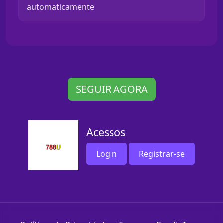
automaticamente
SEGUIR AGORA
Acessos
Login
Registrar-se