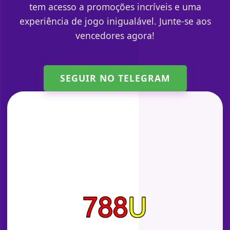
tem acesso a promoções incríveis e uma
experiência de jogo inigualável. Junte-se aos
vencedores agora!
SEGUIR NO TELEGRAM