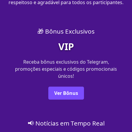
respeitoso e agradável para todos os participantes.
🎁 Bônus Exclusivos
VIP
Receba bônus exclusivos do Telegram,
promoções especiais e códigos promocionais
únicos!
Ver Bônus
📢 Notícias em Tempo Real