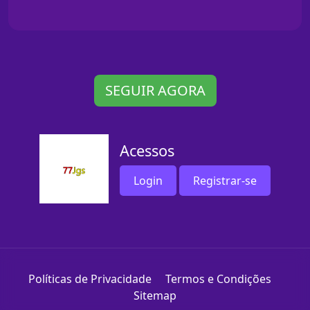
SEGUIR AGORA
Acessos
Login
Registrar-se
Políticas de Privacidade
Termos e Condições
Sitemap