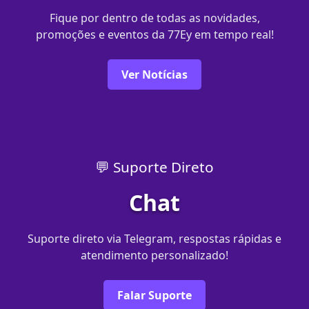
Fique por dentro de todas as novidades,
promoções e eventos da 77Ey em tempo real!
Ver Notícias
💬 Suporte Direto
Chat
Suporte direto via Telegram, respostas rápidas e
atendimento personalizado!
Falar Suporte