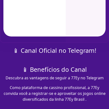
📱 Canal Oficial no Telegram!
📱 Benefícios do Canal
Descubra as vantagens de seguir a 77Ey no Telegram
Como plataforma de cassino profissional, a 77Ey
convida você a registrar-se e aproveitar os jogos online
diversificados da linha 77Ey Brasil .