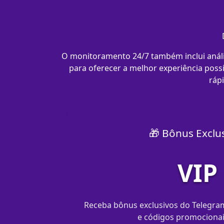
O monitoramento 24/7 também inclui anál
para oferecer a melhor experiência poss
ráp
🎁 Bônus Exclu
VIP
Receba bônus exclusivos do Telegra
e códigos promocionai