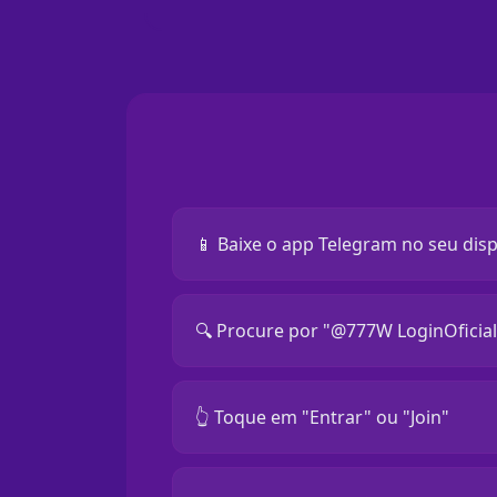
📱 Baixe o app Telegram no seu disp
🔍 Procure por "@777W LoginOficial
👆 Toque em "Entrar" ou "Join"