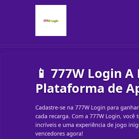
📱 777W Login A
Plataforma de A
Cadastre-se na 777W Login para ganhar
cada recarga. Com a 777W Login, você 
incríveis e uma experiência de jogo inig
vencedores agora!