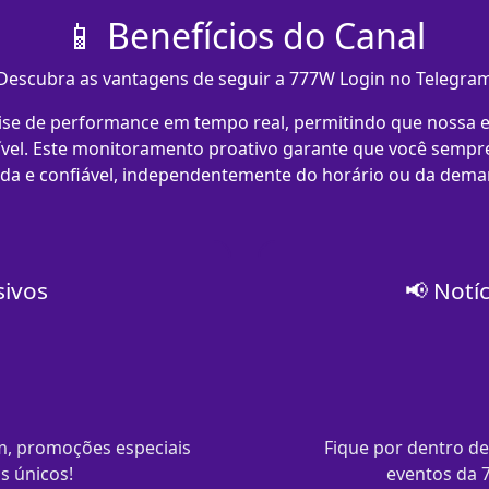
📱 Benefícios do Canal
Descubra as vantagens de seguir a 777W Login no Telegra
ise de performance em tempo real, permitindo que nossa e
ível. Este monitoramento proativo garante que você sempr
ida e confiável, independentemente do horário ou da dema
sivos
📢 Notí
m, promoções especiais
Fique por dentro d
s únicos!
eventos da 