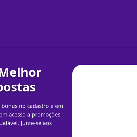
 Melhor
postas
 bônus no cadastro e em
tem acesso a promoções
ualável. Junte-se aos