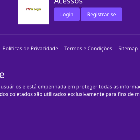
Acessos
Login
Registrar-se
Políticas de Privacidade
Termos e Condições
Sitemap
de
s usuários e está empenhada em proteger todas as informa
os coletados são utilizados exclusivamente para fins de m