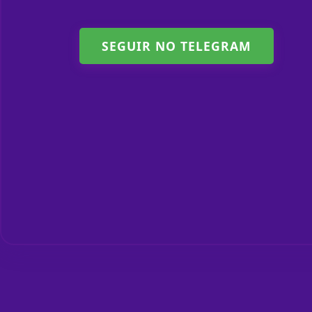
SEGUIR NO TELEGRAM