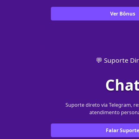
Ver Bônus
💬 Suporte Di
Cha
Suporte direto via Telegram, r
atendimento persona
Falar Suport