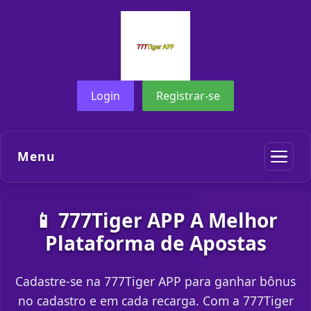
Login
Registrar-se
Menu
📱 777Tiger APP A Melhor
Plataforma de Apostas
Cadastre-se na 777Tiger APP para ganhar bônus
no cadastro e em cada recarga. Com a 777Tiger