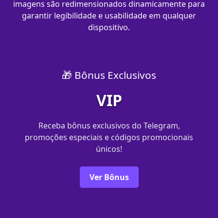
imagens são redimensionados dinamicamente para
garantir legibilidade e usabilidade em qualquer
dispositivo.
🎁 Bônus Exclusivos
VIP
Receba bônus exclusivos do Telegram,
promoções especiais e códigos promocionais
únicos!
Ver Bônus