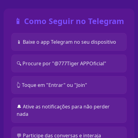
📱 Como Seguir no Telegram
📱 Baixe o app Telegram no seu dispositivo
🔍 Procure por "@777Tiger APPOficial"
👆 Toque em "Entrar" ou "Join"
🔔 Ative as notificações para não perder
nada
💬 Participe das conversas e interaja