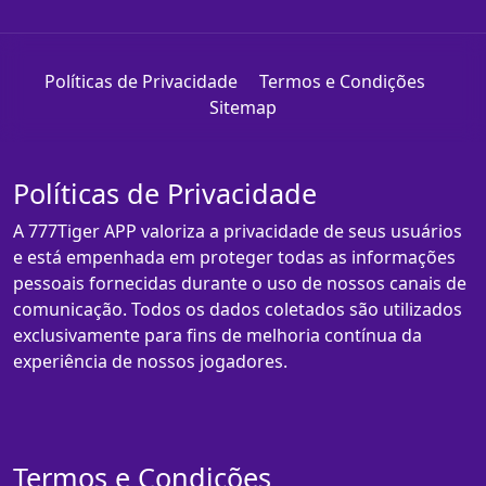
Políticas de Privacidade
Termos e Condições
Sitemap
Políticas de Privacidade
A 777Tiger APP valoriza a privacidade de seus usuários
e está empenhada em proteger todas as informações
pessoais fornecidas durante o uso de nossos canais de
comunicação. Todos os dados coletados são utilizados
exclusivamente para fins de melhoria contínua da
experiência de nossos jogadores.
Termos e Condições