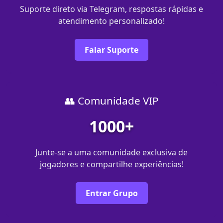
Suporte direto via Telegram, respostas rápidas e
atendimento personalizado!
Falar Suporte
👥 Comunidade VIP
1000+
Junte-se a uma comunidade exclusiva de
jogadores e compartilhe experiências!
Entrar Grupo