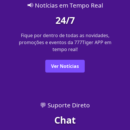
📢 Notícias em Tempo Real
24/7
Fique por dentro de todas as novidades,
promoções e eventos da 777Tiger APP em
tempo real!
Ver Notícias
💬 Suporte Direto
Chat