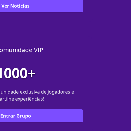
Ver Notícias
Comunidade VIP
1000+
unidade exclusiva de jogadores e
rtilhe experiências!
Entrar Grupo