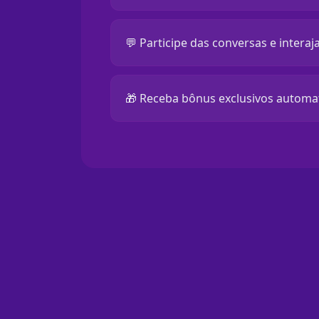
💬 Participe das conversas e interaj
🎁 Receba bônus exclusivos autom