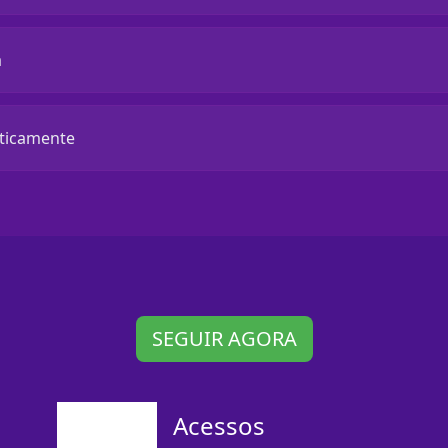
a
aticamente
SEGUIR AGORA
Acessos