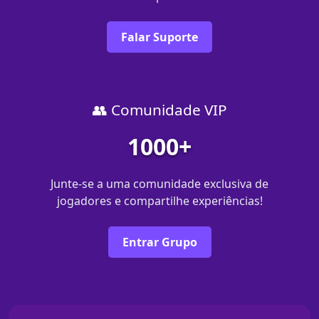
Falar Suporte
👥 Comunidade VIP
1000+
Junte-se a uma comunidade exclusiva de
jogadores e compartilhe experiências!
Entrar Grupo