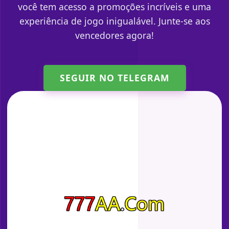
você tem acesso a promoções incríveis e uma
experiência de jogo inigualável. Junte-se aos
vencedores agora!
SEGUIR NO TELEGRAM