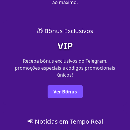
ao máximo.
🎁 Bônus Exclusivos
VIP
Receba bônus exclusivos do Telegram,
promoções especiais e códigos promocionais
únicos!
Ver Bônus
📢 Notícias em Tempo Real