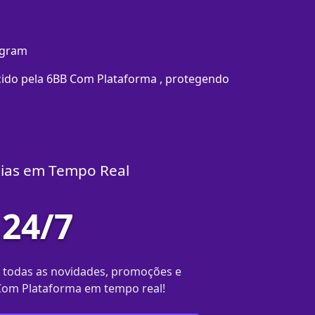
egram
ido pela 6BB Com Plataforma , protegendo
cias em Tempo Real
24/7
e todas as novidades, promoções e
Com Plataforma em tempo real!