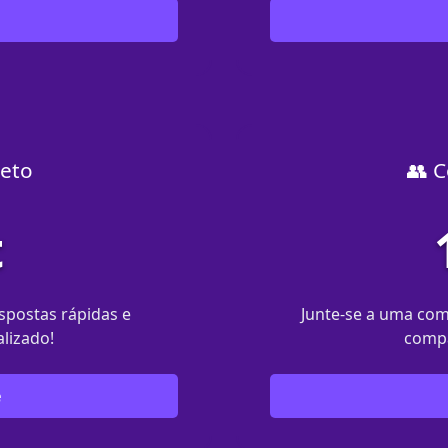
reto
👥 
t
espostas rápidas e
Junte-se a uma com
lizado!
compa
e