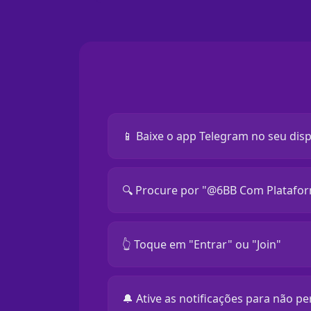
📱 Baixe o app Telegram no seu disp
🔍 Procure por "@6BB Com Platafor
👆 Toque em "Entrar" ou "Join"
🔔 Ative as notificações para não p