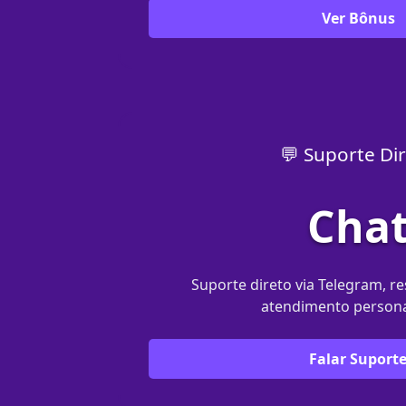
Ver Bônus
💬 Suporte Di
Cha
Suporte direto via Telegram, r
atendimento persona
Falar Suport