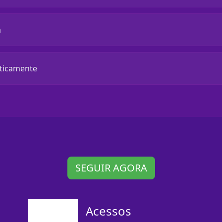
a
aticamente
SEGUIR AGORA
Acessos