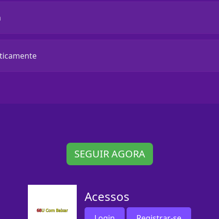
a
aticamente
SEGUIR AGORA
Acessos
Login
Registrar-se