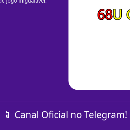
e jogo inigualável.
📱 Canal Oficial no Telegram!