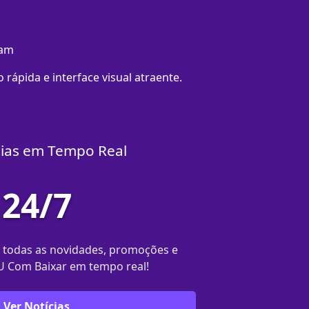
ram
rápida e interface visual atraente.
cias em Tempo Real
24/7
e todas as novidades, promoções e
U Com Baixar em tempo real!
Ver Notícias