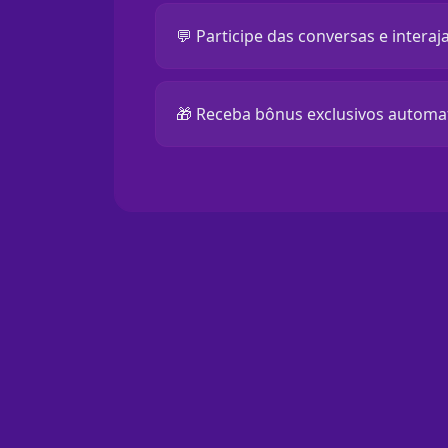
💬 Participe das conversas e interaj
🎁 Receba bônus exclusivos autom