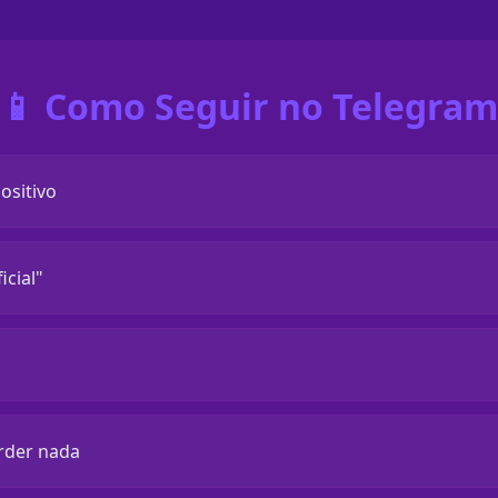
📱 Como Seguir no Telegram
ositivo
cial"
erder nada