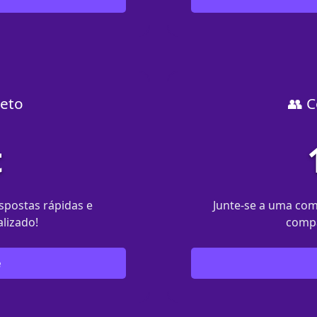
reto
👥 
t
espostas rápidas e
Junte-se a uma com
lizado!
compa
e