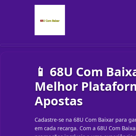
📱 68U Com Baix
Melhor Platafor
Apostas
Cadastre-se na 68U Com Baixar para ga
em cada recarga. Com a 68U Com Baixar