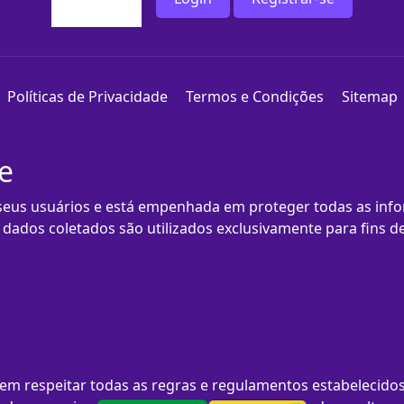
Políticas de Privacidade
Termos e Condições
Sitemap
de
 seus usuários e está empenhada em proteger todas as inf
dados coletados são utilizados exclusivamente para fins d
 respeitar todas as regras e regulamentos estabelecidos.