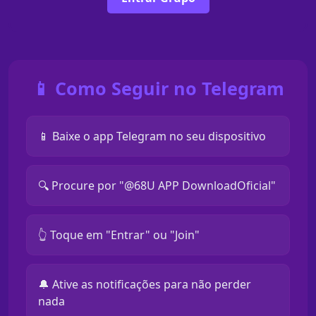
📱 Como Seguir no Telegram
📱 Baixe o app Telegram no seu dispositivo
🔍 Procure por "@68U APP DownloadOficial"
👆 Toque em "Entrar" ou "Join"
🔔 Ative as notificações para não perder
nada