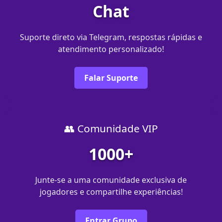
Chat
Suporte direto via Telegram, respostas rápidas e
atendimento personalizado!
Falar Suporte
👥 Comunidade VIP
1000+
Junte-se a uma comunidade exclusiva de
jogadores e compartilhe experiências!
Entrar Grupo