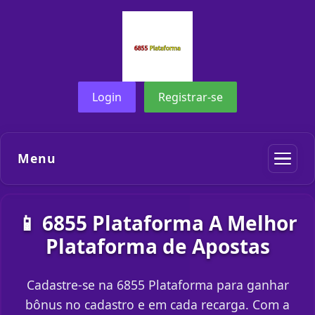
Login
Registrar-se
Menu
📱 6855 Plataforma A Melhor
Plataforma de Apostas
Cadastre-se na 6855 Plataforma para ganhar
bônus no cadastro e em cada recarga. Com a