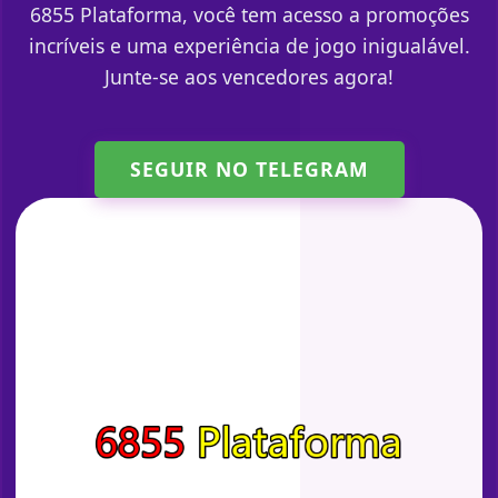
6855 Plataforma, você tem acesso a promoções
incríveis e uma experiência de jogo inigualável.
Junte-se aos vencedores agora!
SEGUIR NO TELEGRAM