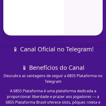
📱 Canal Oficial no Telegram!
📱 Benefícios do Canal
Descubra as vantagens de seguir a 6855 Plataforma no
Telegram
A 6855 Plataforma é uma plataforma dedicada a
proporcionar liberdade e prazer aos jogadores — a
6855 Plataforma Brasil oferece slots, pôquer, roleta e