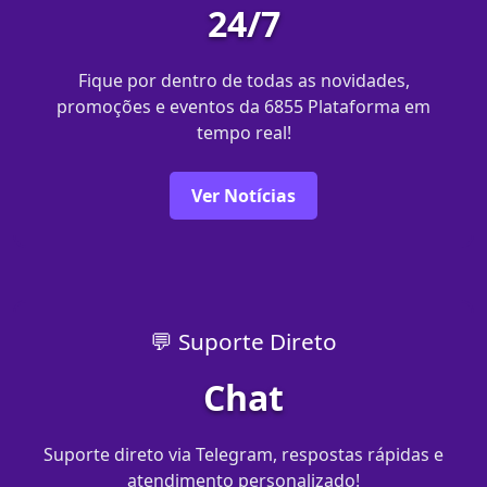
24/7
Fique por dentro de todas as novidades,
promoções e eventos da 6855 Plataforma em
tempo real!
Ver Notícias
💬 Suporte Direto
Chat
Suporte direto via Telegram, respostas rápidas e
atendimento personalizado!