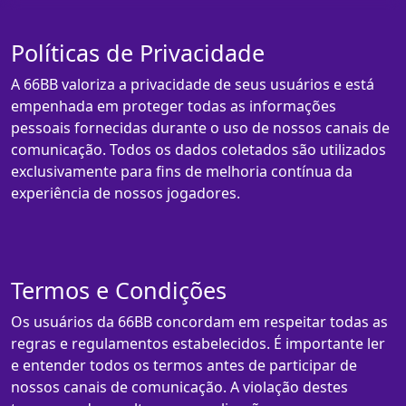
Políticas de Privacidade
A 66BB valoriza a privacidade de seus usuários e está
empenhada em proteger todas as informações
pessoais fornecidas durante o uso de nossos canais de
comunicação. Todos os dados coletados são utilizados
exclusivamente para fins de melhoria contínua da
experiência de nossos jogadores.
Termos e Condições
Os usuários da 66BB concordam em respeitar todas as
regras e regulamentos estabelecidos. É importante ler
e entender todos os termos antes de participar de
nossos canais de comunicação. A violação destes