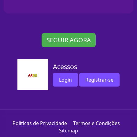
SEGUIR AGORA
Acessos
Login
Registrar-se
Políticas de Privacidade
Termos e Condições
Sitemap