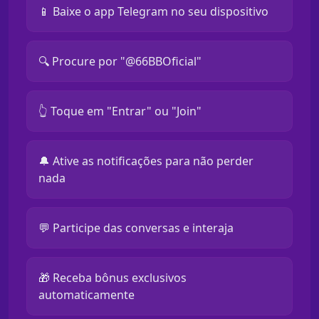
📱 Baixe o app Telegram no seu dispositivo
🔍 Procure por "@66BBOficial"
👆 Toque em "Entrar" ou "Join"
🔔 Ative as notificações para não perder
nada
💬 Participe das conversas e interaja
🎁 Receba bônus exclusivos
automaticamente