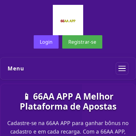
Login
Registrar-se
Menu
📱 66AA APP A Melhor
Plataforma de Apostas
Cadastre-se na 66AA APP para ganhar bônus no
cadastro e em cada recarga. Com a 66AA APP,