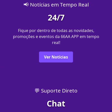
📢 Notícias em Tempo Real
24/7
Fique por dentro de todas as novidades,
promoções e eventos da 66AA APP em tempo
real!
Ver Notícias
💬 Suporte Direto
Chat