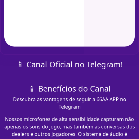
📱 Canal Oficial no Telegram!
📱 Benefícios do Canal
Descubra as vantagens de seguir a 66AA APP no
Telegram
Nossos microfones de alta sensibilidade capturam não
apenas os sons do jogo, mas também as conversas dos
dealers e outros jogadores. O sistema de áudio é