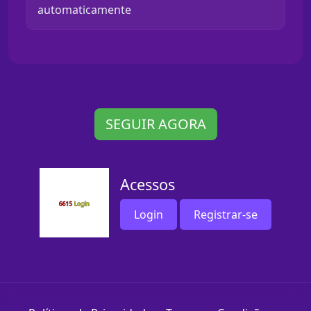
automaticamente
SEGUIR AGORA
Acessos
Login
Registrar-se