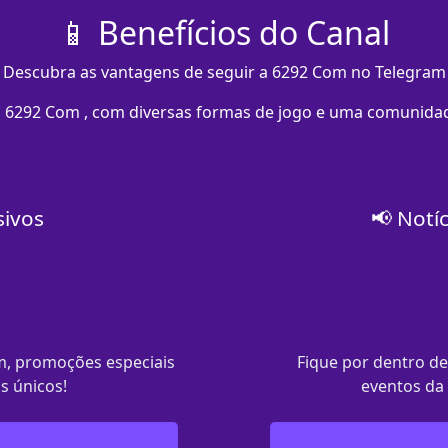
📱 Benefícios do Canal
Descubra as vantagens de seguir a 6292 Com no Telegram
 6292 Com , com diversas formas de jogo e uma comunidade
sivos
📢 Notí
m, promoções especiais
Fique por dentro d
s únicos!
eventos da