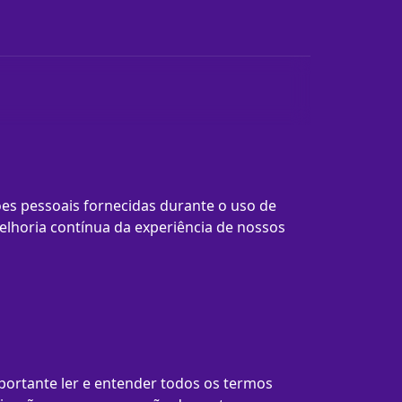
es pessoais fornecidas durante o uso de
elhoria contínua da experiência de nossos
portante ler e entender todos os termos