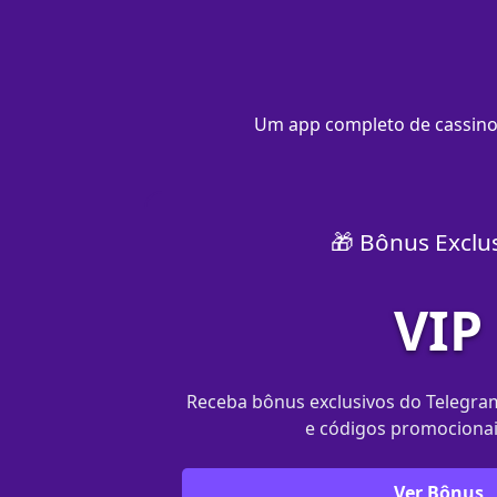
Um app completo de cassino
🎁 Bônus Exclu
VIP
Receba bônus exclusivos do Telegra
e códigos promocionai
Ver Bônus