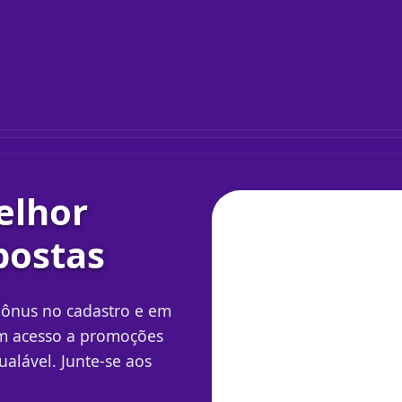
elhor
postas
bônus no cadastro e em
em acesso a promoções
ualável. Junte-se aos