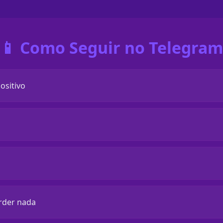
📱 Como Seguir no Telegram
ositivo
erder nada