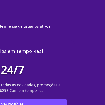
 imensa de usuários ativos.
cias em Tempo Real
24/7
e todas as novidades, promoções e
 6292 Com em tempo real!
Ver Notícias