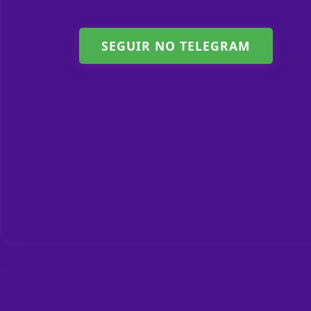
SEGUIR NO TELEGRAM