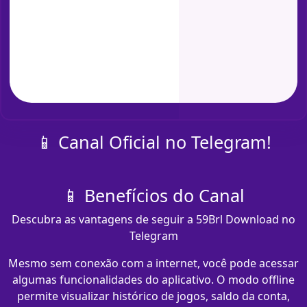
📱 Canal Oficial no Telegram!
📱 Benefícios do Canal
Descubra as vantagens de seguir a 59Brl Download no
Telegram
Mesmo sem conexão com a internet, você pode acessar
algumas funcionalidades do aplicativo. O modo offline
permite visualizar histórico de jogos, saldo da conta,