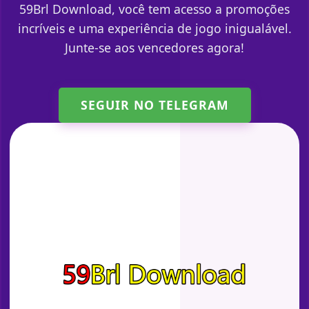
59Brl Download, você tem acesso a promoções
incríveis e uma experiência de jogo inigualável.
Junte-se aos vencedores agora!
SEGUIR NO TELEGRAM