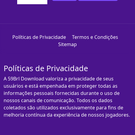
Políticas de Privacidade
Termos e Condições
Sitemap
Políticas de Privacidade
A 59Brl Download valoriza a privacidade de seus
usuários e está empenhada em proteger todas as
informações pessoais fornecidas durante o uso de
nossos canais de comunicação. Todos os dados
coletados são utilizados exclusivamente para fins de
melhoria contínua da experiência de nossos jogadores.