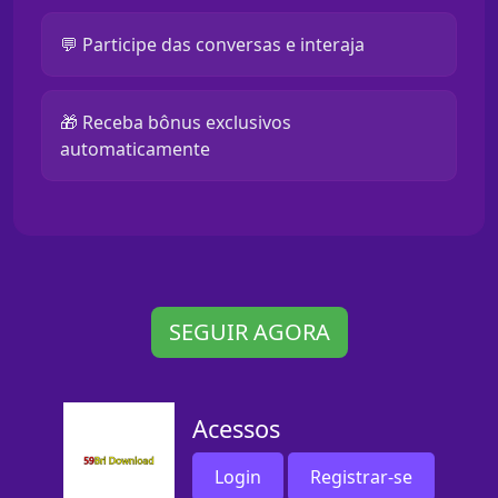
💬 Participe das conversas e interaja
🎁 Receba bônus exclusivos
automaticamente
SEGUIR AGORA
Acessos
Login
Registrar-se