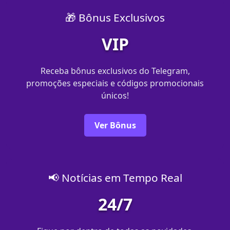
🎁 Bônus Exclusivos
VIP
Receba bônus exclusivos do Telegram,
promoções especiais e códigos promocionais
únicos!
Ver Bônus
📢 Notícias em Tempo Real
24/7