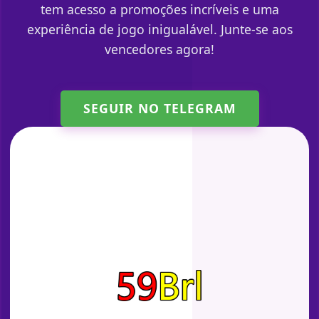
tem acesso a promoções incríveis e uma
experiência de jogo inigualável. Junte-se aos
vencedores agora!
SEGUIR NO TELEGRAM