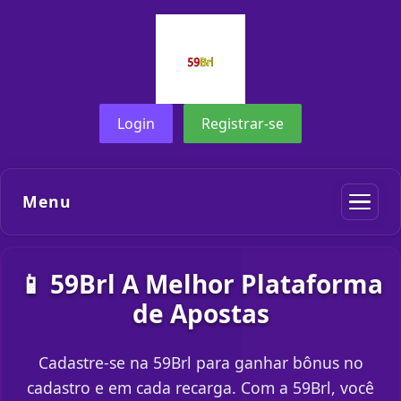
Login
Registrar-se
Menu
📱 59Brl A Melhor Plataforma
de Apostas
Cadastre-se na 59Brl para ganhar bônus no
cadastro e em cada recarga. Com a 59Brl, você