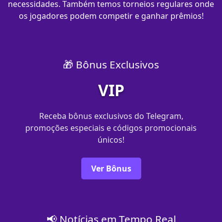
necessidades. Também temos torneios regulares onde
os jogadores podem competir e ganhar prêmios!
🎁 Bônus Exclusivos
VIP
Receba bônus exclusivos do Telegram,
promoções especiais e códigos promocionais
únicos!
Ver Bônus
📢 Notícias em Tempo Real