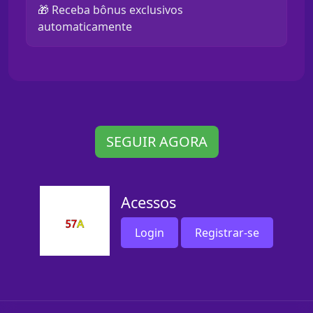
🎁 Receba bônus exclusivos
automaticamente
SEGUIR AGORA
Acessos
Login
Registrar-se