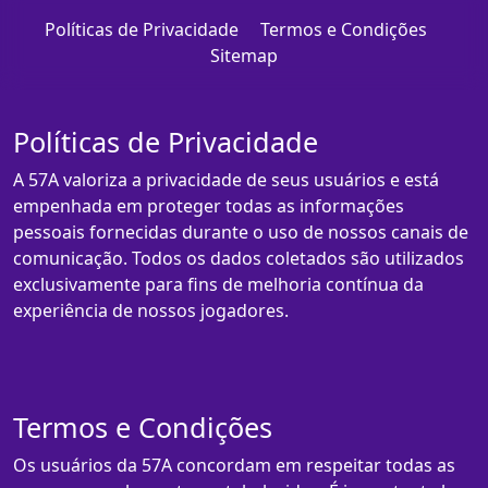
Políticas de Privacidade
Termos e Condições
Sitemap
Políticas de Privacidade
A 57A valoriza a privacidade de seus usuários e está
empenhada em proteger todas as informações
pessoais fornecidas durante o uso de nossos canais de
comunicação. Todos os dados coletados são utilizados
exclusivamente para fins de melhoria contínua da
experiência de nossos jogadores.
Termos e Condições
Os usuários da 57A concordam em respeitar todas as