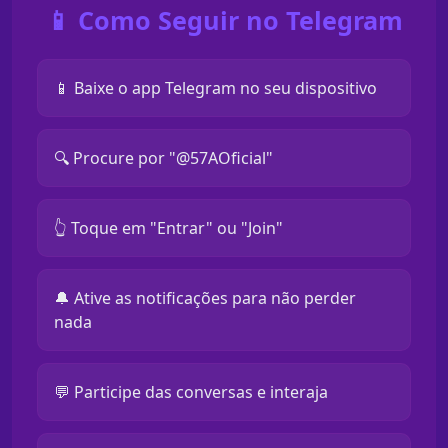
📱 Como Seguir no Telegram
📱 Baixe o app Telegram no seu dispositivo
🔍 Procure por "@57AOficial"
👆 Toque em "Entrar" ou "Join"
🔔 Ative as notificações para não perder
nada
💬 Participe das conversas e interaja