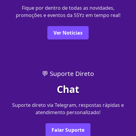
Fique por dentro de todas as novidades,
promoções e eventos da 55Yz em tempo real!
Ver Notícias
💬 Suporte Direto
Chat
Suporte direto via Telegram, respostas rápidas e
atendimento personalizado!
Falar Suporte