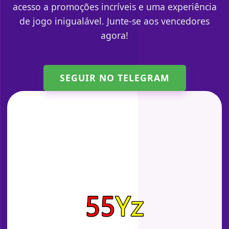
acesso a promoções incríveis e uma experiência
de jogo inigualável. Junte-se aos vencedores
agora!
SEGUIR NO TELEGRAM