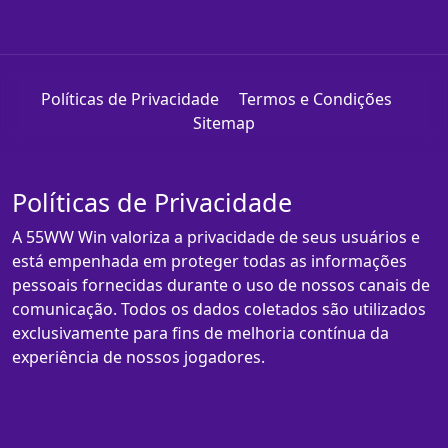
Políticas de Privacidade
Termos e Condições
Sitemap
Políticas de Privacidade
A 55WW Win valoriza a privacidade de seus usuários e
está empenhada em proteger todas as informações
pessoais fornecidas durante o uso de nossos canais de
comunicação. Todos os dados coletados são utilizados
exclusivamente para fins de melhoria contínua da
experiência de nossos jogadores.