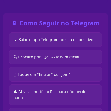
📱 Como Seguir no Telegram
📱 Baixe o app Telegram no seu dispositivo
🔍 Procure por "@55WW WinOficial"
👆 Toque em "Entrar" ou "Join"
🔔 Ative as notificações para não perder
nada