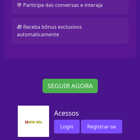
💬 Participe das conversas e interaja
🎁 Receba bônus exclusivos
automaticamente
SEGUIR AGORA
Acessos
Login
Registrar-se