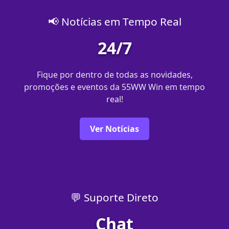
📢 Notícias em Tempo Real
24/7
Fique por dentro de todas as novidades,
promoções e eventos da 55WW Win em tempo
real!
Ver Notícias
💬 Suporte Direto
Chat