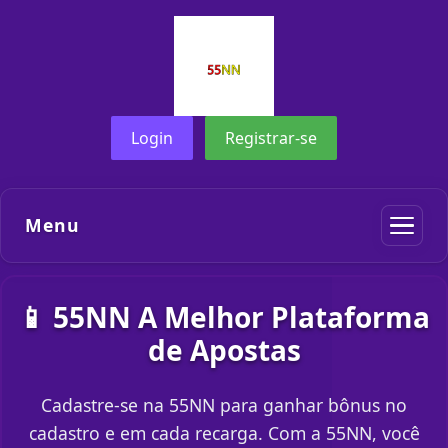
Login
Registrar-se
Menu
📱 55NN A Melhor Plataforma
de Apostas
Cadastre-se na 55NN para ganhar bônus no
cadastro e em cada recarga. Com a 55NN, você