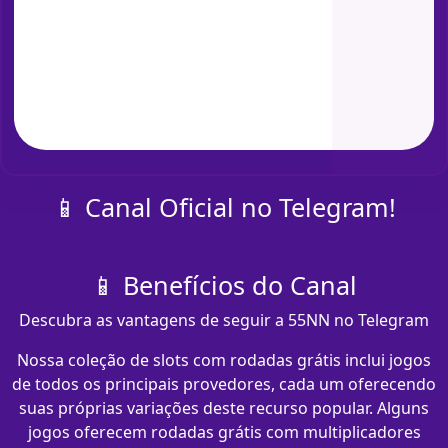
📱 Canal Oficial no Telegram!
📱 Benefícios do Canal
Descubra as vantagens de seguir a 55NN no Telegram
Nossa coleção de slots com rodadas grátis inclui jogos
de todos os principais provedores, cada um oferecendo
suas próprias variações deste recurso popular. Alguns
jogos oferecem rodadas grátis com multiplicadores