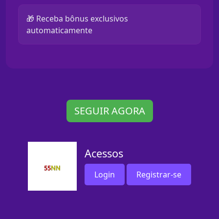
🎁 Receba bônus exclusivos
automaticamente
SEGUIR AGORA
Acessos
Login
Registrar-se