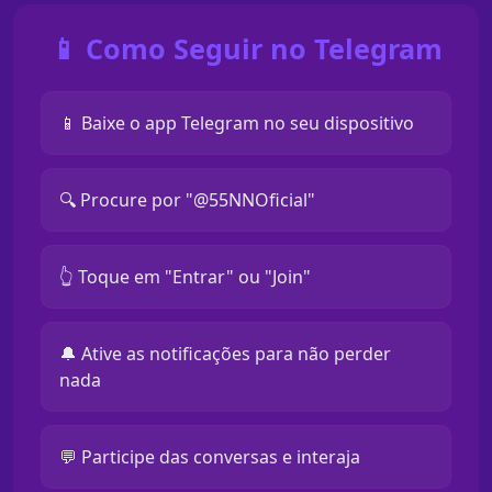
📱 Como Seguir no Telegram
📱 Baixe o app Telegram no seu dispositivo
🔍 Procure por "@55NNOficial"
👆 Toque em "Entrar" ou "Join"
🔔 Ative as notificações para não perder
nada
💬 Participe das conversas e interaja