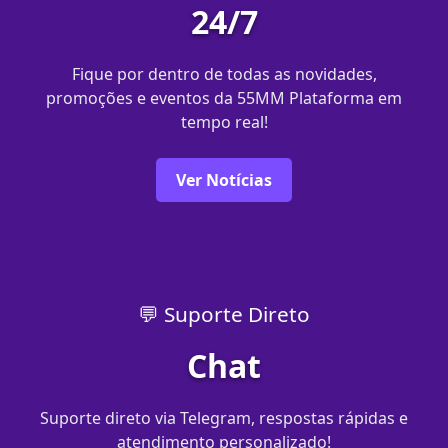
24/7
Fique por dentro de todas as novidades,
promoções e eventos da 55MM Plataforma em
tempo real!
Ver Notícias
💬 Suporte Direto
Chat
Suporte direto via Telegram, respostas rápidas e
atendimento personalizado!