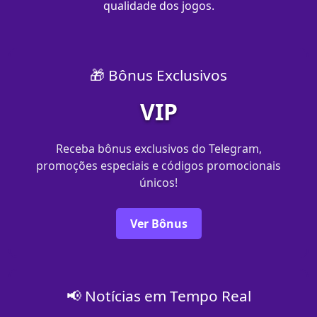
qualidade dos jogos.
🎁 Bônus Exclusivos
VIP
Receba bônus exclusivos do Telegram,
promoções especiais e códigos promocionais
únicos!
Ver Bônus
📢 Notícias em Tempo Real