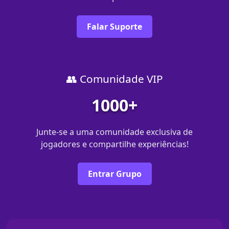
Falar Suporte
👥 Comunidade VIP
1000+
Junte-se a uma comunidade exclusiva de
jogadores e compartilhe experiências!
Entrar Grupo