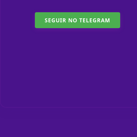
SEGUIR NO TELEGRAM