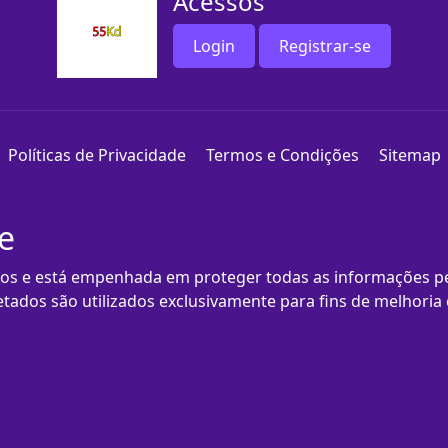
Acessos
Login
Registrar-se
Políticas de Privacidade
Termos e Condições
Sitemap
de
rios e está empenhada em proteger todas as informações p
tados são utilizados exclusivamente para fins de melhoria