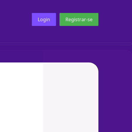
Login
Registrar-se