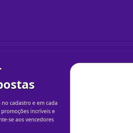
r
postas
 no cadastro e em cada
 promoções incríveis e
unte-se aos vencedores