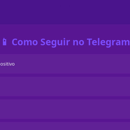
📱 Como Seguir no Telegram
ositivo