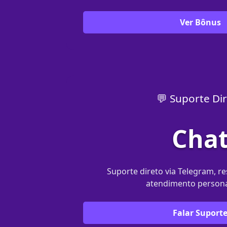
Ver Bônus
💬 Suporte Di
Cha
Suporte direto via Telegram, r
atendimento persona
Falar Suport