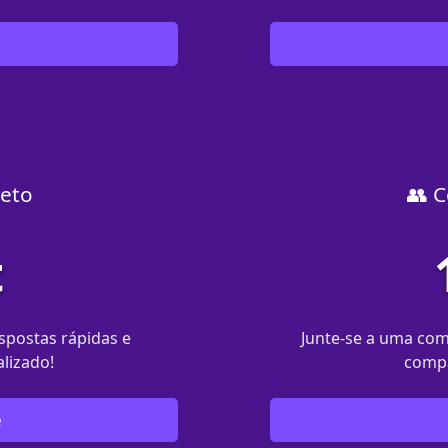
reto
👥 
t
espostas rápidas e
Junte-se a uma com
lizado!
compa
e