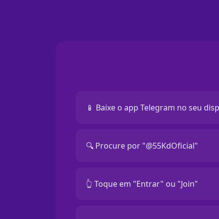
📱 Baixe o app Telegram no seu disp
🔍 Procure por "@55KdOficial"
👆 Toque em "Entrar" ou "Join"