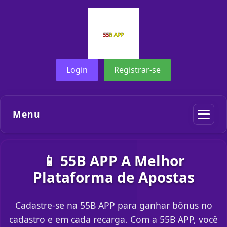
Login
Registrar-se
Menu
📱 55B APP A Melhor
Plataforma de Apostas
Cadastre-se na 55B APP para ganhar bônus no
cadastro e em cada recarga. Com a 55B APP, você