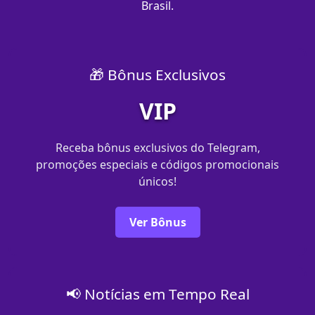
Brasil.
🎁 Bônus Exclusivos
VIP
Receba bônus exclusivos do Telegram,
promoções especiais e códigos promocionais
únicos!
Ver Bônus
📢 Notícias em Tempo Real