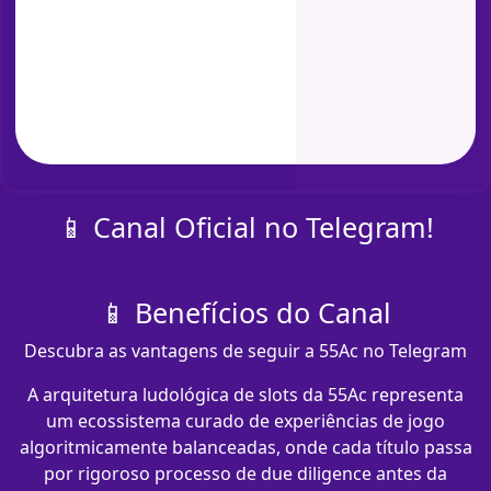
📱 Canal Oficial no Telegram!
📱 Benefícios do Canal
Descubra as vantagens de seguir a 55Ac no Telegram
A arquitetura ludológica de slots da 55Ac representa
um ecossistema curado de experiências de jogo
algoritmicamente balanceadas, onde cada título passa
por rigoroso processo de due diligence antes da