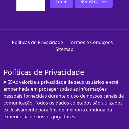
Login
Registrar-se
Políticas de Privacidade
Termos e Condições
Sitemap
Políticas de Privacidade
A 55Ac valoriza a privacidade de seus usuários e está
empenhada em proteger todas as informações
pessoais fornecidas durante o uso de nossos canais de
comunicação. Todos os dados coletados são utilizados
exclusivamente para fins de melhoria contínua da
experiência de nossos jogadores.