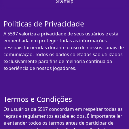
Sitemap
Políticas de Privacidade
A 5597 valoriza a privacidade de seus usuários e está
empenhada em proteger todas as informações
pessoais fornecidas durante o uso de nossos canais de
comunicação. Todos os dados coletados são utilizados
exclusivamente para fins de melhoria contínua da
experiência de nossos jogadores.
Termos e Condições
Os usuários da 5597 concordam em respeitar todas as
regras e regulamentos estabelecidos. É importante ler
e entender todos os termos antes de participar de