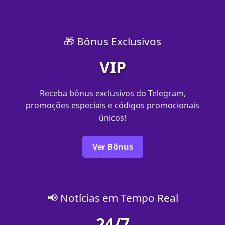
🎁 Bônus Exclusivos
VIP
Receba bônus exclusivos do Telegram,
promoções especiais e códigos promocionais
únicos!
Ver Bônus
📢 Notícias em Tempo Real
24/7