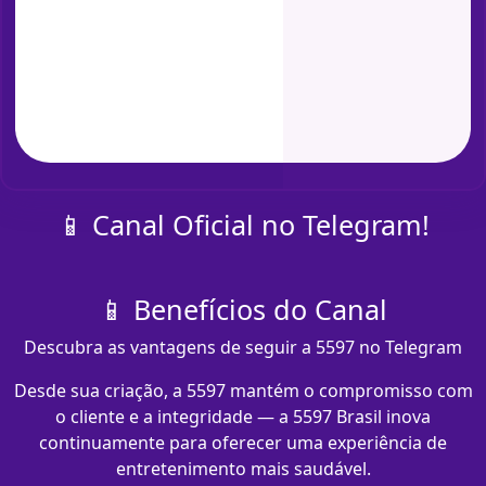
📱 Canal Oficial no Telegram!
📱 Benefícios do Canal
Descubra as vantagens de seguir a 5597 no Telegram
Desde sua criação, a 5597 mantém o compromisso com
o cliente e a integridade — a 5597 Brasil inova
continuamente para oferecer uma experiência de
entretenimento mais saudável.