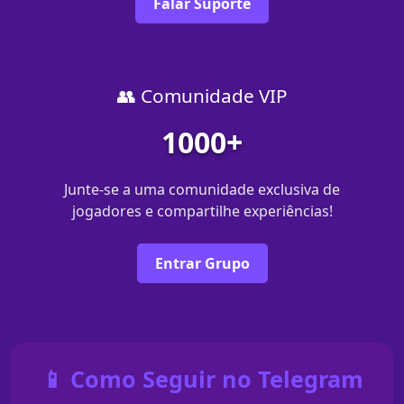
Falar Suporte
👥 Comunidade VIP
1000+
Junte-se a uma comunidade exclusiva de
jogadores e compartilhe experiências!
Entrar Grupo
📱 Como Seguir no Telegram