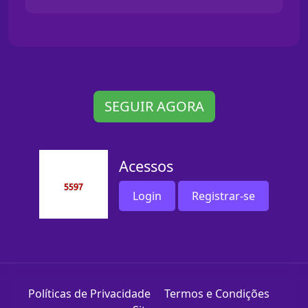
SEGUIR AGORA
Acessos
Login
Registrar-se
Políticas de Privacidade
Termos e Condições