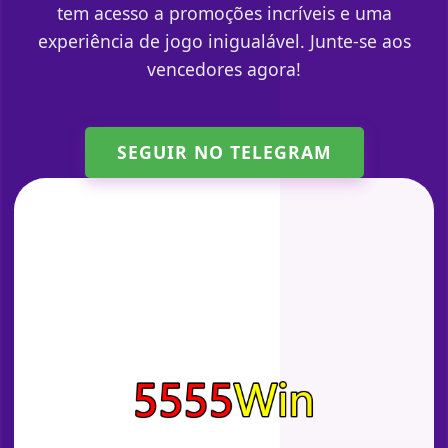
tem acesso a promoções incríveis e uma
experiência de jogo inigualável. Junte-se aos
vencedores agora!
SEGUIR NO TELEGRAM