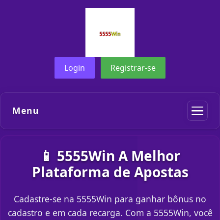
Login
Registrar-se
Menu
📱 5555Win A Melhor
Plataforma de Apostas
Cadastre-se na 5555Win para ganhar bônus no
cadastro e em cada recarga. Com a 5555Win, você