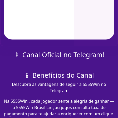
📱 Canal Oficial no Telegram!
📱 Benefícios do Canal
Descubra as vantagens de seguir a 5555Win no
Telegram
Na 5555Win , cada jogador sente a alegria de ganhar —
a 5555Win Brasil lançou jogos com alta taxa de
pagamento para te ajudar a enriquecer com um clique.