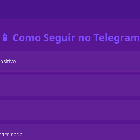
📱 Como Seguir no Telegram
ositivo
erder nada