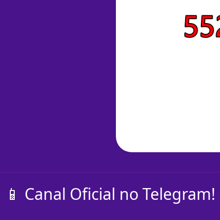
📱 Canal Oficial no Telegram!