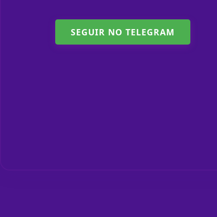
SEGUIR NO TELEGRAM