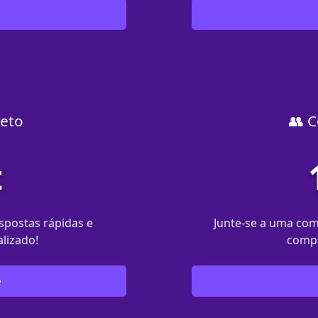
reto
👥 
t
espostas rápidas e
Junte-se a uma com
lizado!
compa
e