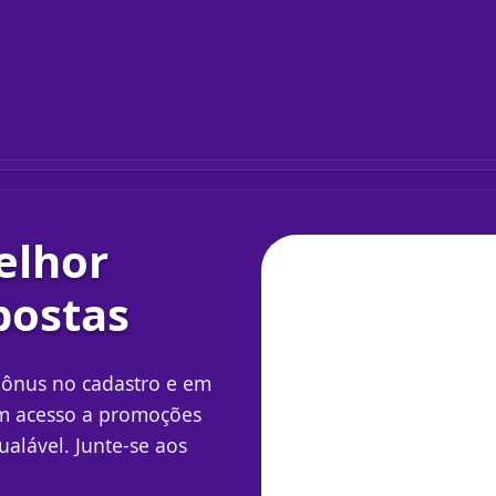
elhor
postas
bônus no cadastro e em
em acesso a promoções
ualável. Junte-se aos