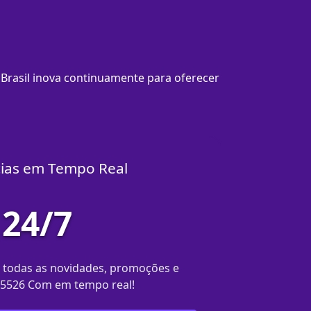
Brasil inova continuamente para oferecer
cias em Tempo Real
24/7
e todas as novidades, promoções e
 5526 Com em tempo real!