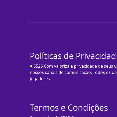
Políticas de Privacida
A 5526 Com valoriza a privacidade de seus
nossos canais de comunicação. Todos os dad
jogadores.
Termos e Condições