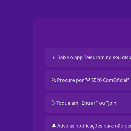
📱 Baixe o app Telegram no seu disp
🔍 Procure por "@5526 ComOficial"
👆 Toque em "Entrar" ou "Join"
🔔 Ative as notificações para não p