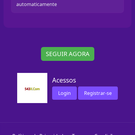
automaticamente
SEGUIR AGORA
Acessos
Login
Registrar-se