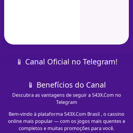
📱 Canal Oficial no Telegram!
📱 Benefícios do Canal
Descubra as vantagens de seguir a 543X.Com no
Telegram
Bem-vindo à plataforma 543X.Com Brasil , o cassino
online mais popular — com os jogos mais quentes e
completos e muitas promoções para você.