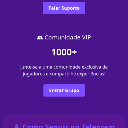
Falar Suporte
👥 Comunidade VIP
1000+
Junte-se a uma comunidade exclusiva de
jogadores e compartilhe experiências!
Entrar Grupo
📱 Como Seguir no Telegram