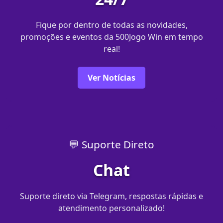
Fique por dentro de todas as novidades,
promoções e eventos da 500Jogo Win em tempo
real!
Ver Notícias
💬 Suporte Direto
Chat
Suporte direto via Telegram, respostas rápidas e
atendimento personalizado!