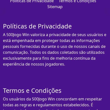
Políticas de Privacidade
Termos e Condições
Sitemap
Políticas de Privacidade
A 500Jogo Win valoriza a privacidade de seus usuários e
está empenhada em proteger todas as informações
pessoais fornecidas durante o uso de nossos canais de
comunicação. Todos os dados coletados são utilizados
exclusivamente para fins de melhoria contínua da
experiência de nossos jogadores.
Termos e Condições
Os usuários da 500Jogo Win concordam em respeitar
todas as regras e regulamentos estabelecidos. É