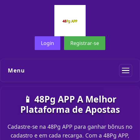
Login
Registrar-se
Menu
📱 48Pg APP A Melhor
Plataforma de Apostas
Cadastre-se na 48Pg APP para ganhar bônus no
cadastro e em cada recarga. Com a 48Pg APP,