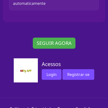
automaticamente
SEGUIR AGORA
Acessos
Login
Registrar-se