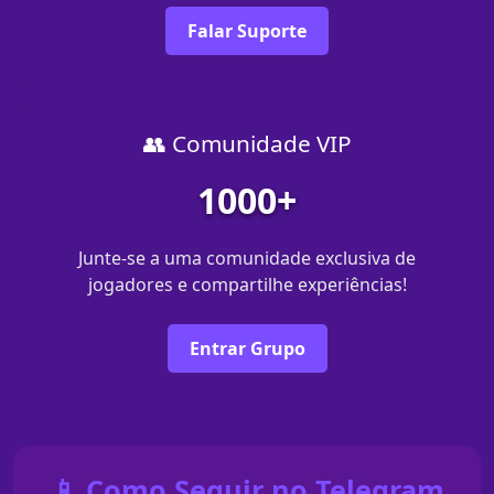
Falar Suporte
👥 Comunidade VIP
1000+
Junte-se a uma comunidade exclusiva de
jogadores e compartilhe experiências!
Entrar Grupo
📱 Como Seguir no Telegram