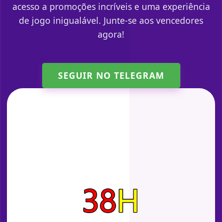
acesso a promoções incríveis e uma experiência
de jogo inigualável. Junte-se aos vencedores
agora!
SEGUIR NO TELEGRAM