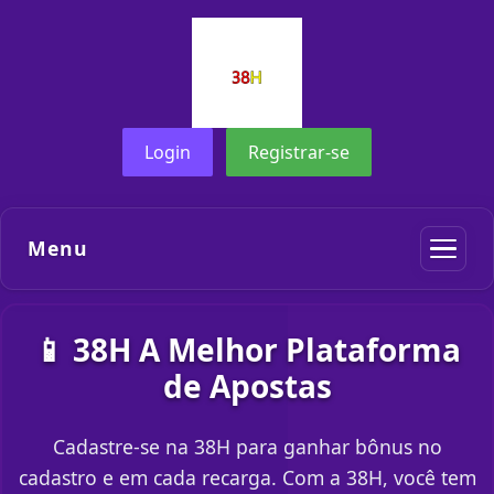
Login
Registrar-se
Menu
📱 38H A Melhor Plataforma
de Apostas
Cadastre-se na 38H para ganhar bônus no
cadastro e em cada recarga. Com a 38H, você tem