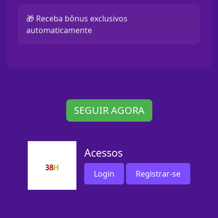
🎁 Receba bônus exclusivos
automaticamente
SEGUIR AGORA
Acessos
Login
Registrar-se