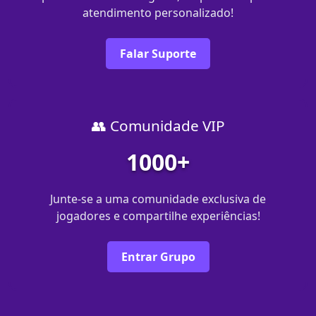
atendimento personalizado!
Falar Suporte
👥 Comunidade VIP
1000+
Junte-se a uma comunidade exclusiva de
jogadores e compartilhe experiências!
Entrar Grupo