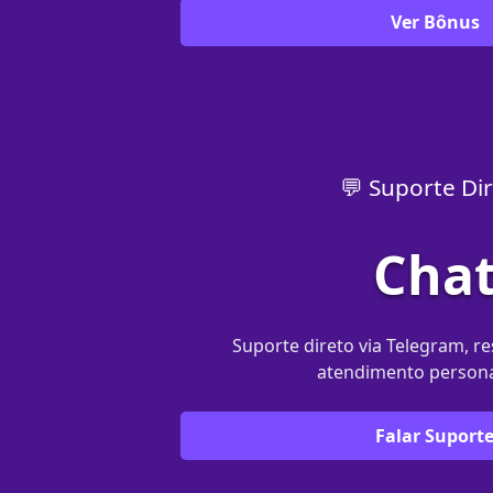
Ver Bônus
💬 Suporte Di
Cha
Suporte direto via Telegram, r
atendimento persona
Falar Suport