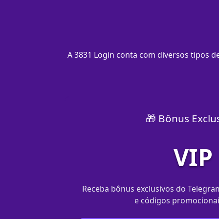
A 3831 Login conta com diversos tipos de
🎁 Bônus Exclu
VIP
Receba bônus exclusivos do Telegra
e códigos promocionai