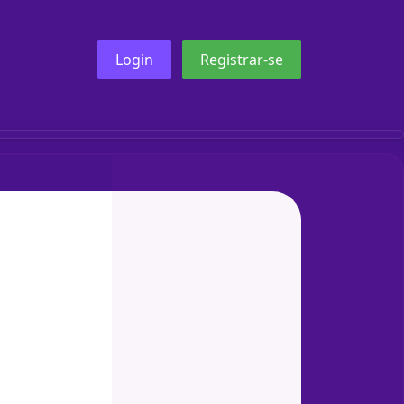
Login
Registrar-se