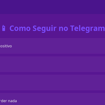
📱 Como Seguir no Telegram
ositivo
"
erder nada