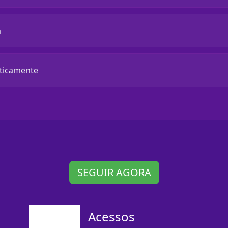
a
aticamente
SEGUIR AGORA
Acessos