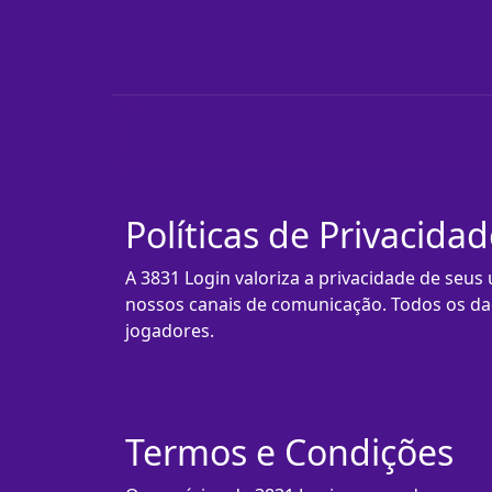
Políticas de Privacida
A 3831 Login valoriza a privacidade de seu
nossos canais de comunicação. Todos os dad
jogadores.
Termos e Condições