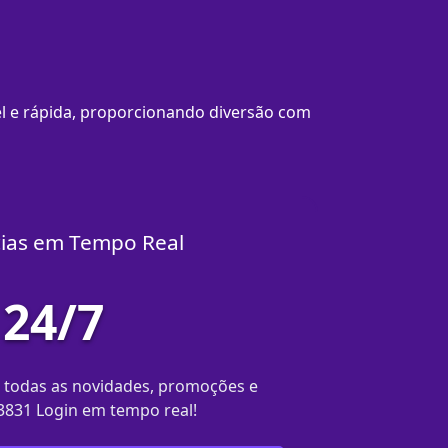
m
vel e rápida, proporcionando diversão com
cias em Tempo Real
24/7
e todas as novidades, promoções e
3831 Login em tempo real!