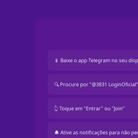
📱 Baixe o app Telegram no seu disp
🔍 Procure por "@3831 LoginOficial
👆 Toque em "Entrar" ou "Join"
🔔 Ative as notificações para não p