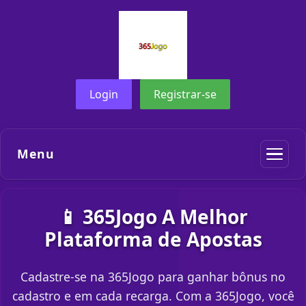
Login
Registrar-se
Menu
📱 365Jogo A Melhor
Plataforma de Apostas
Cadastre-se na 365Jogo para ganhar bônus no
cadastro e em cada recarga. Com a 365Jogo, você