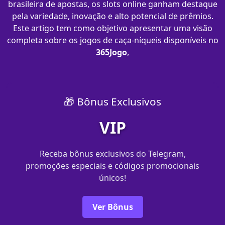
brasileira de apostas, os slots online ganham destaque
pela variedade, inovação e alto potencial de prêmios.
Este artigo tem como objetivo apresentar uma visão
completa sobre os jogos de caça-níqueis disponíveis no
365Jogo
,
🎁 Bônus Exclusivos
VIP
Receba bônus exclusivos do Telegram,
promoções especiais e códigos promocionais
únicos!
Ver Bônus