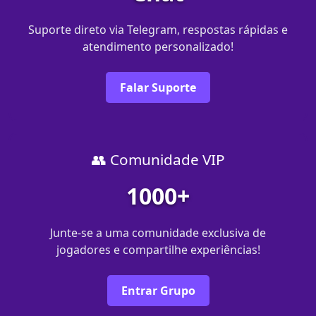
Suporte direto via Telegram, respostas rápidas e
atendimento personalizado!
Falar Suporte
👥 Comunidade VIP
1000+
Junte-se a uma comunidade exclusiva de
jogadores e compartilhe experiências!
Entrar Grupo