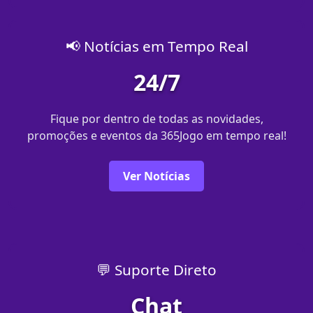
📢 Notícias em Tempo Real
24/7
Fique por dentro de todas as novidades,
promoções e eventos da 365Jogo em tempo real!
Ver Notícias
💬 Suporte Direto
Chat