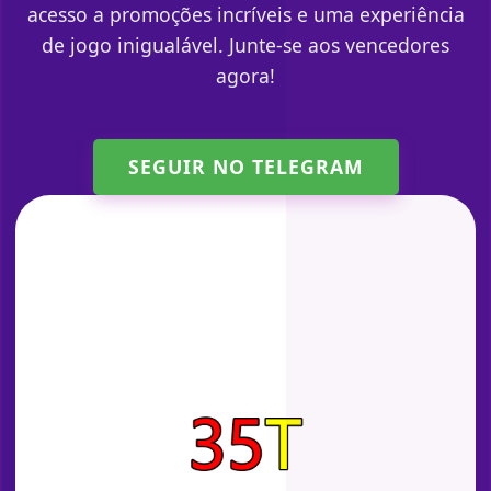
acesso a promoções incríveis e uma experiência
de jogo inigualável. Junte-se aos vencedores
agora!
SEGUIR NO TELEGRAM