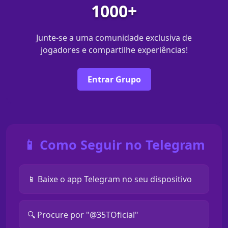
1000+
Junte-se a uma comunidade exclusiva de
jogadores e compartilhe experiências!
Entrar Grupo
📱 Como Seguir no Telegram
📱 Baixe o app Telegram no seu dispositivo
🔍 Procure por "@35TOficial"