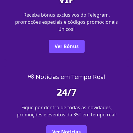
Receba bônus exclusivos do Telegram,
promoções especiais e códigos promocionais
únicos!
Ver Bônus
📢 Notícias em Tempo Real
24/7
Fique por dentro de todas as novidades,
promoções e eventos da 35T em tempo real!
Ver Notícias