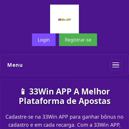
Login
Registrar-se
Menu
📱 33Win APP A Melhor
Plataforma de Apostas
Cadastre-se na 33Win APP para ganhar bônus no
cadastro e em cada recarga. Com a 33Win APP,