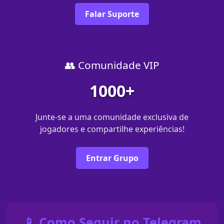
Falar Suporte
👥 Comunidade VIP
1000+
Junte-se a uma comunidade exclusiva de
jogadores e compartilhe experiências!
Entrar Grupo
📱 Como Seguir no Telegram