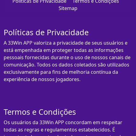
Políticas de Privacidade
Termos e Condições
Sitemap
Políticas de Privacidade
A 33Win APP valoriza a privacidade de seus usuários e
está empenhada em proteger todas as informações
pessoais fornecidas durante o uso de nossos canais de
comunicação. Todos os dados coletados são utilizados
exclusivamente para fins de melhoria contínua da
experiência de nossos jogadores.
Termos e Condições
Os usuários da 33Win APP concordam em respeitar
todas as regras e regulamentos estabelecidos. É