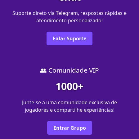
Suporte direto via Telegram, respostas rápidas e
atendimento personalizado!
Falar Suporte
👥 Comunidade VIP
1000+
Junte-se a uma comunidade exclusiva de
jogadores e compartilhe experiências!
Entrar Grupo