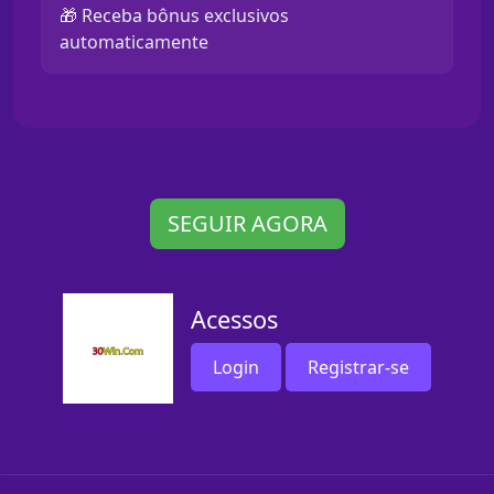
🎁 Receba bônus exclusivos
automaticamente
SEGUIR AGORA
Acessos
Login
Registrar-se