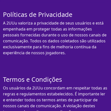
Políticas de Privacidade
A 2UUu valoriza a privacidade de seus usuários e está
empenhada em proteger todas as informações
pessoais fornecidas durante o uso de nossos canais de
comunicação. Todos os dados coletados são utilizados
exclusivamente para fins de melhoria contínua da
experiência de nossos jogadores.
Termos e Condições
Os usuários da 2UUu concordam em respeitar todas as
regras e regulamentos estabelecidos. É importante ler
e entender todos os termos antes de participar de
nossos canais de comunicação. A violação destes