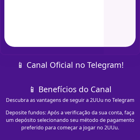
📱 Canal Oficial no Telegram!
📱 Benefícios do Canal
Descubra as vantagens de seguir a 2UUu no Telegram
Deposite fundos: Após a verificação da sua conta, faça
um depósito selecionando seu método de pagamento
preferido para começar a jogar no 2UUu.