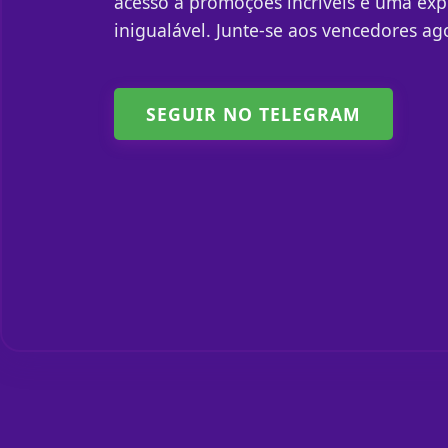
acesso a promoções incríveis e uma exp
inigualável. Junte-se aos vencedores ag
SEGUIR NO TELEGRAM