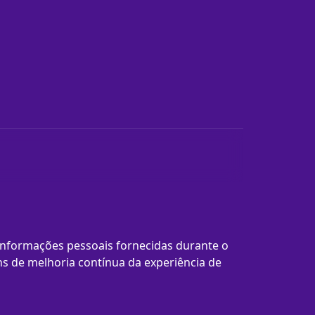
informações pessoais fornecidas durante o
ns de melhoria contínua da experiência de