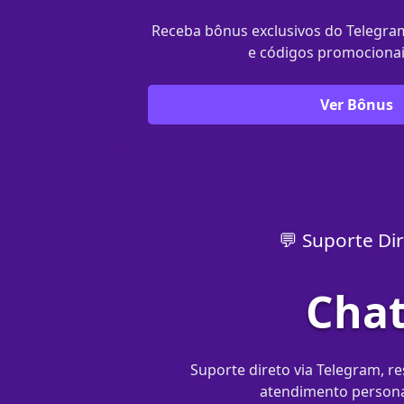
Receba bônus exclusivos do Telegra
e códigos promocionai
Ver Bônus
💬 Suporte Di
Cha
Suporte direto via Telegram, r
atendimento persona