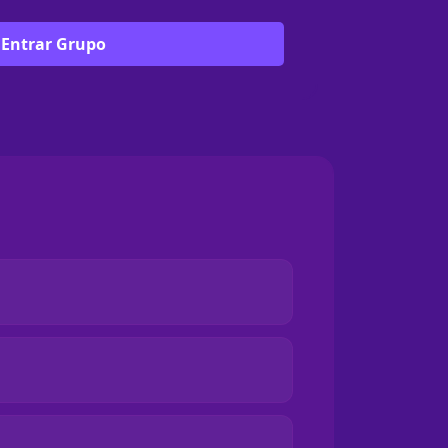
Entrar Grupo