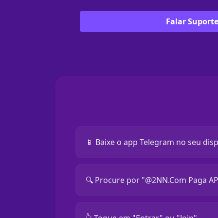
Falar Suport
📱 Baixe o app Telegram no seu disp
🔍 Procure por "@2NN.Com Paga AP