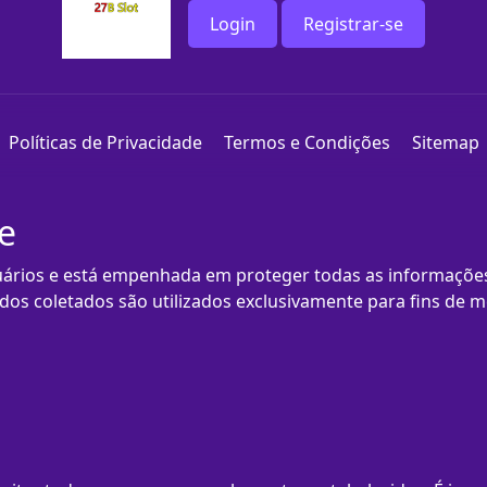
Login
Registrar-se
Políticas de Privacidade
Termos e Condições
Sitemap
de
usuários e está empenhada em proteger todas as informaçõe
os coletados são utilizados exclusivamente para fins de m