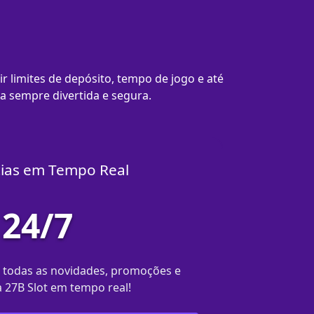
r limites de depósito, tempo de jogo e até
ja sempre divertida e segura.
cias em Tempo Real
24/7
e todas as novidades, promoções e
 27B Slot em tempo real!