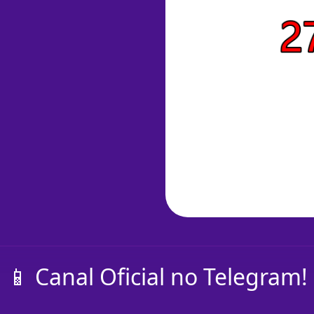
📱 Canal Oficial no Telegram!