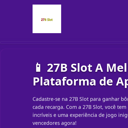
📱 27B Slot A Me
Plataforma de A
Cadastre-se na 27B Slot para ganhar b
cada recarga. Com a 27B Slot, você tem
incríveis e uma experiência de jogo inig
vencedores agora!