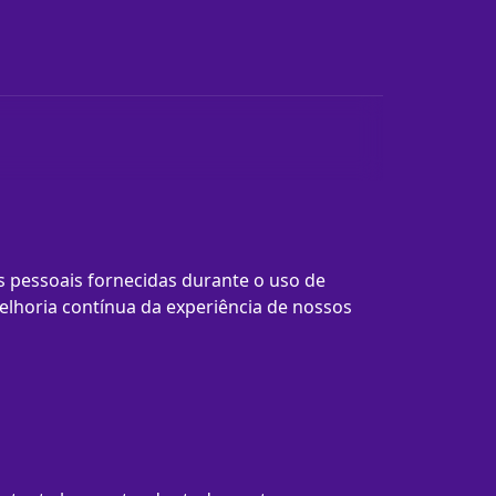
s pessoais fornecidas durante o uso de
elhoria contínua da experiência de nossos