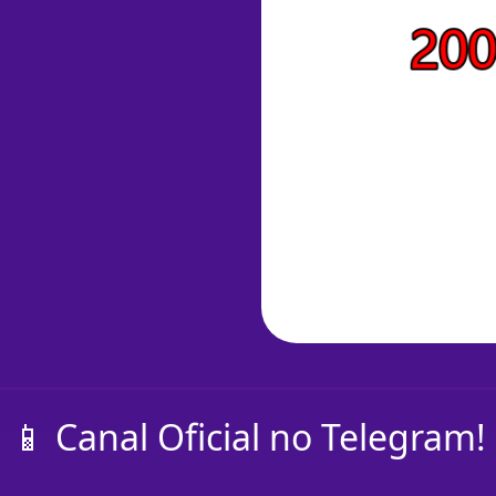
📱 Canal Oficial no Telegram!