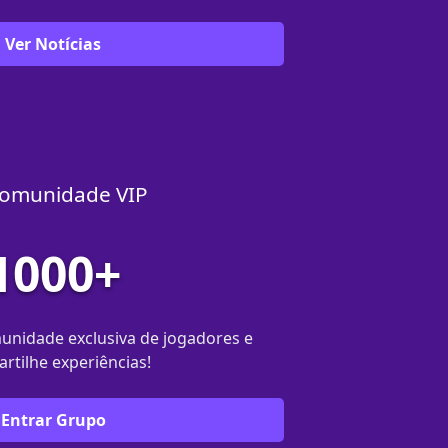
Ver Notícias
Comunidade VIP
1000+
unidade exclusiva de jogadores e
rtilhe experiências!
Entrar Grupo