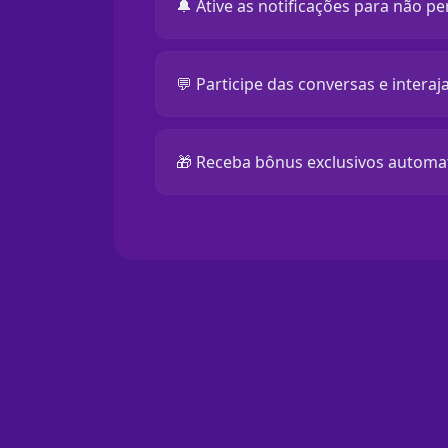
🔔 Ative as notificações para não p
💬 Participe das conversas e interaj
🎁 Receba bônus exclusivos autom