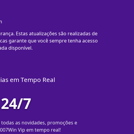
m
ança. Estas atualizações são realizadas de
icas garante que você sempre tenha acesso
ada disponível.
cias em Tempo Real
24/7
e todas as novidades, promoções e
2007Win Vip em tempo real!