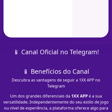
📱 Canal Oficial no Telegram!
📱 Benefícios do Canal
Descubra as vantagens de seguir a 1XX APP no
Telegram
Um dos grandes diferenciais da
1XX APP
é a sua
versatilidade. Independentemente do seu estilo de jogo
ou nível de experiência, a plataforma oferece algo para