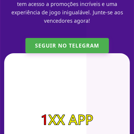
tem acesso a promoções incríveis e uma
experiência de jogo inigualável. Junte-se aos
vencedores agora!
SEGUIR NO TELEGRAM