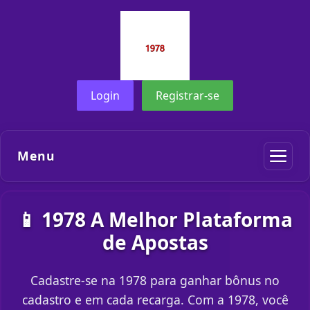
Login
Registrar-se
Menu
📱 1978 A Melhor Plataforma
de Apostas
Cadastre-se na 1978 para ganhar bônus no
cadastro e em cada recarga. Com a 1978, você