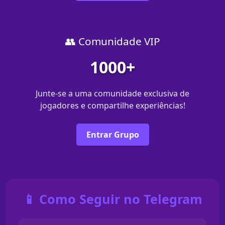
👥 Comunidade VIP
1000+
Junte-se a uma comunidade exclusiva de
jogadores e compartilhe experiências!
Entrar Grupo
📱 Como Seguir no Telegram