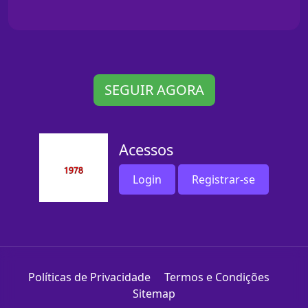
SEGUIR AGORA
Acessos
Login
Registrar-se
Políticas de Privacidade
Termos e Condições
Sitemap