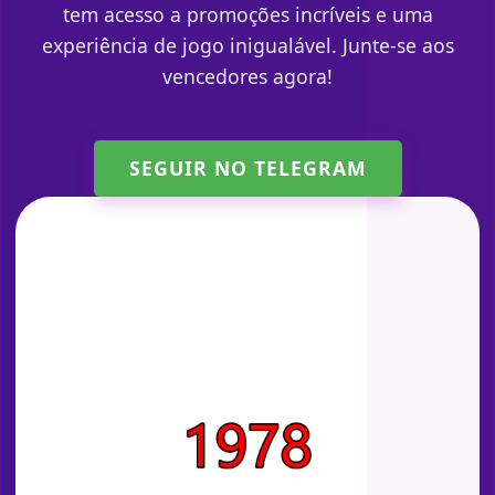
tem acesso a promoções incríveis e uma
experiência de jogo inigualável. Junte-se aos
vencedores agora!
SEGUIR NO TELEGRAM