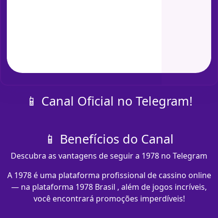
📱 Canal Oficial no Telegram!
📱 Benefícios do Canal
Descubra as vantagens de seguir a 1978 no Telegram
A 1978 é uma plataforma profissional de cassino online
— na plataforma 1978 Brasil , além de jogos incríveis,
você encontrará promoções imperdíveis!